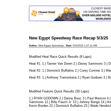
New Egypt Speedway Race Recap 5/3/2
Author:
New Egypt Speedway
Date:
5/4/2025 1:07:11 AM
Modified Heat Race Quick Results (8 Laps):
Heat #1: 1.) Tanner Van Doren 2.) Davey Sammons 3.) Da
Heat #2: 1.) Dominick Buffalino 2.) Corey Cormier 3.) 
Heat #3: 1.) Anthony Tramontana 2.) Ryan Godown 3.) Bill
Modified Feature Quick Results (30 Laps):
1.) RYAN GODOWN 2.) Danny Bouc 3.) Paul Mancini 4.) Ta
Sammons 12.) Billy Pauch Jr. 13.) Johnny Bangs 14.) Ant
Kevin Borden 22.) Dominick Buffalino 23.) Wade Hendri